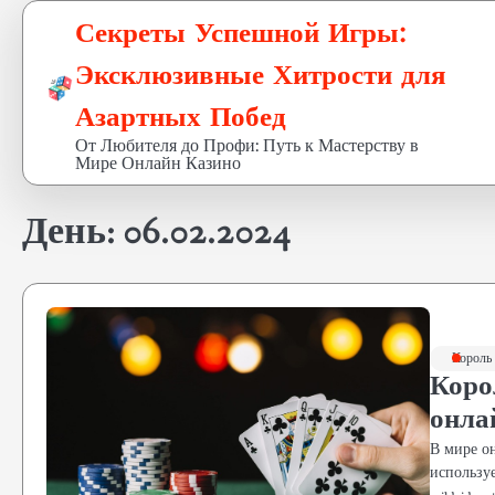
Skip
Секреты Успешной Игры:
to
content
Эксклюзивные Хитрости для
Азартных Побед
От Любителя до Профи: Путь к Мастерству в
Мире Онлайн Казино
День:
06.02.2024
Король
Коро
онла
В мире о
используе