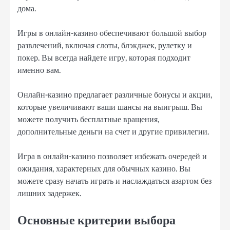
дома.
Игры в онлайн-казино обеспечивают большой выбор
развлечений, включая слоты, блэкджек, рулетку и
покер. Вы всегда найдете игру, которая подходит
именно вам.
Онлайн-казино предлагает различные бонусы и акции,
которые увеличивают ваши шансы на выигрыш. Вы
можете получить бесплатные вращения,
дополнительные деньги на счет и другие привилегии.
Игра в онлайн-казино позволяет избежать очередей и
ожидания, характерных для обычных казино. Вы
можете сразу начать играть и наслаждаться азартом без
лишних задержек.
Основные критерии выбора