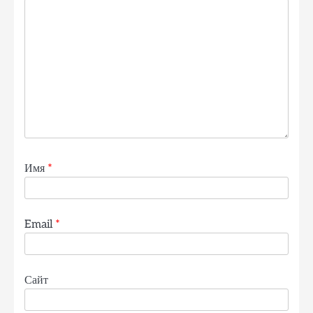
Имя
*
Email
*
Сайт