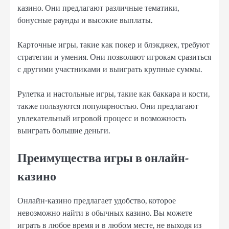
казино. Они предлагают различные тематики,
бонусные раунды и высокие выплаты.
Карточные игры, такие как покер и блэкджек, требуют
стратегии и умения. Они позволяют игрокам сразиться
с другими участниками и выиграть крупные суммы.
Рулетка и настольные игры, такие как баккара и кости,
также пользуются популярностью. Они предлагают
увлекательный игровой процесс и возможность
выиграть большие деньги.
Преимущества игры в онлайн-
казино
Онлайн-казино предлагает удобство, которое
невозможно найти в обычных казино. Вы можете
играть в любое время и в любом месте, не выходя из