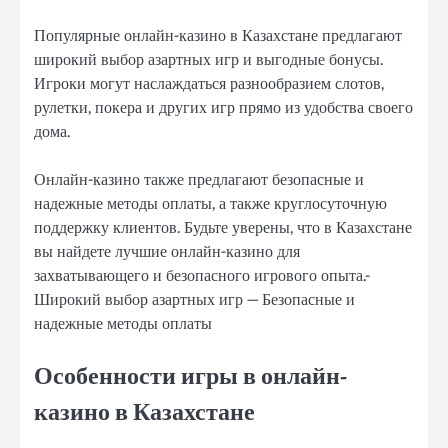
Популярные онлайн-казино в Казахстане предлагают
широкий выбор азартных игр и выгодные бонусы.
Игроки могут наслаждаться разнообразием слотов,
рулетки, покера и других игр прямо из удобства своего
дома.
Онлайн-казино также предлагают безопасные и
надежные методы оплаты, а также круглосуточную
поддержку клиентов. Будьте уверены, что в Казахстане
вы найдете лучшие онлайн-казино для
захватывающего и безопасного игрового опыта.-
Широкий выбор азартных игр — Безопасные и
надежные методы оплаты
Особенности игры в онлайн-
казино в Казахстане