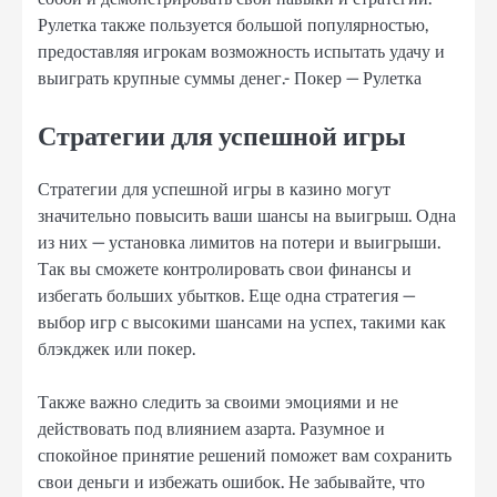
Рулетка также пользуется большой популярностью,
предоставляя игрокам возможность испытать удачу и
выиграть крупные суммы денег.- Покер — Рулетка
Стратегии для успешной игры
Стратегии для успешной игры в казино могут
значительно повысить ваши шансы на выигрыш. Одна
из них — установка лимитов на потери и выигрыши.
Так вы сможете контролировать свои финансы и
избегать больших убытков. Еще одна стратегия —
выбор игр с высокими шансами на успех, такими как
блэкджек или покер.
Также важно следить за своими эмоциями и не
действовать под влиянием азарта. Разумное и
спокойное принятие решений поможет вам сохранить
свои деньги и избежать ошибок. Не забывайте, что