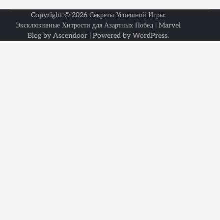
Copyright © 2026
Секреты Успешной Игры:
Эксклюзивные Хитрости для Азартных Побед
| Marvel
Blog by
Ascendoor
| Powered by
WordPress
.