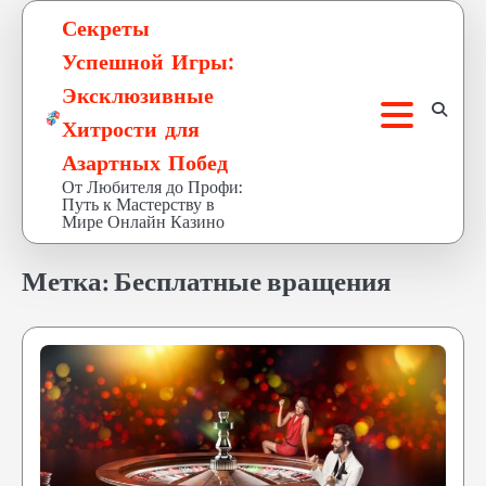
Skip
Секреты
to
Успешной Игры:
content
Эксклюзивные
Хитрости для
Азартных Побед
От Любителя до Профи:
Путь к Мастерству в
Мире Онлайн Казино
Метка:
Бесплатные вращения