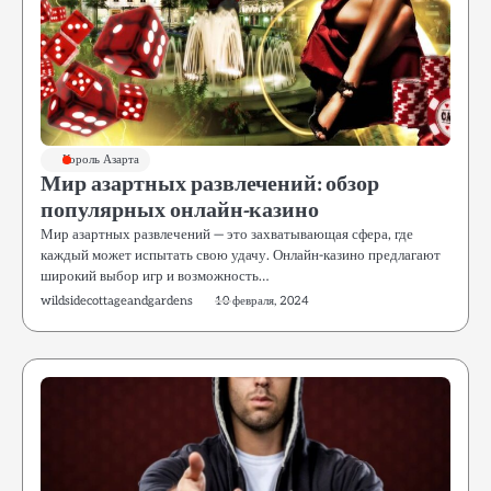
Король Азарта
Мир азартных развлечений: обзор
популярных онлайн-казино
Мир азартных развлечений — это захватывающая сфера, где
каждый может испытать свою удачу. Онлайн-казино предлагают
широкий выбор игр и возможность…
wildsidecottageandgardens
10 февраля, 2024