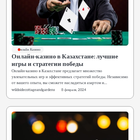
Онлайн Казино
Онлайн-казино в Казахстане: лучшие
игры и стратегии победы
Онлайн-казино в Казахстане предлагает множество
увлекательных игр и эффективных стратегий победы. Независимо
от вашего опыта, вы сможете насладиться азартом и…
wildsidecottageandgardens
8 февраля, 2024