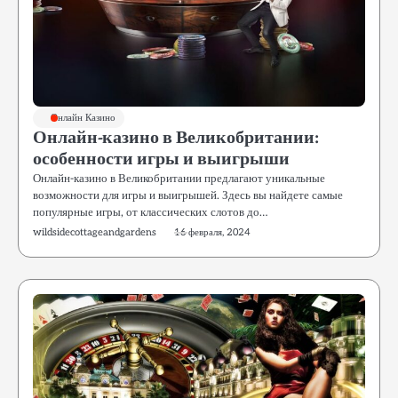
Онлайн Казино
Онлайн-казино в Великобритании:
особенности игры и выигрыши
Онлайн-казино в Великобритании предлагают уникальные
возможности для игры и выигрышей. Здесь вы найдете самые
популярные игры, от классических слотов до…
wildsidecottageandgardens
16 февраля, 2024