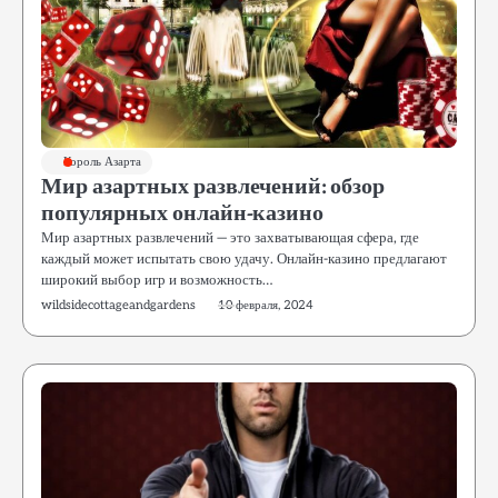
Король Азарта
Мир азартных развлечений: обзор
популярных онлайн-казино
Мир азартных развлечений — это захватывающая сфера, где
каждый может испытать свою удачу. Онлайн-казино предлагают
широкий выбор игр и возможность…
wildsidecottageandgardens
10 февраля, 2024