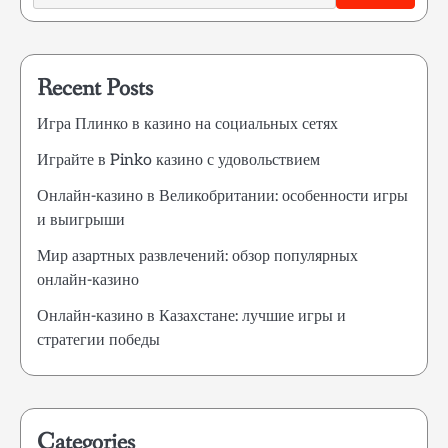
Recent Posts
Игра Плинко в казино на социальных сетях
Играйте в Pinko казино с удовольствием
Онлайн-казино в Великобритании: особенности игры
и выигрыши
Мир азартных развлечений: обзор популярных
онлайн-казино
Онлайн-казино в Казахстане: лучшие игры и
стратегии победы
Categories