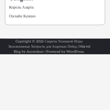
Король Азарта
Онлайн Казино
Copyright © 2026
Секреты Успешной Игры:
Эксклюзивные Хитрости для Азартных Побед
| Marvel
Blog by
Ascendoor
| Powered by
WordPress
.