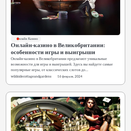
Онлайн Казино
Онлайн-казино в Великобритании:
особенности игры и выигрыши
Онлайн-казино в Великобритании предлагают уникальные
возможности для игры и выигрышей. Здесь вы найдете самые
популярные игры, от классических слотов до…
wildsidecottageandgardens
16 февраля, 2024