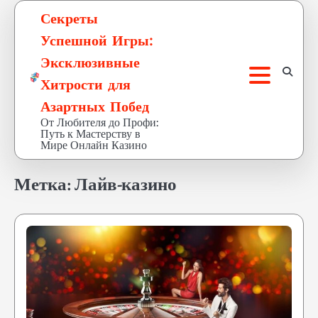
Skip
Секреты
to
Успешной Игры:
content
Эксклюзивные
Хитрости для
Азартных Побед
От Любителя до Профи:
Путь к Мастерству в
Мире Онлайн Казино
Метка:
Лайв-казино