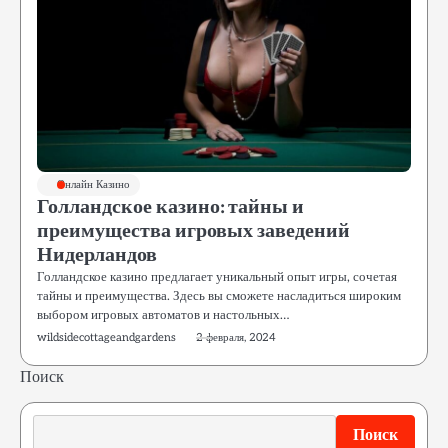
Онлайн Казино
Голландское казино: тайны и
преимущества игровых заведений
Нидерландов
Голландское казино предлагает уникальный опыт игры, сочетая
тайны и преимущества. Здесь вы сможете насладиться широким
выбором игровых автоматов и настольных…
wildsidecottageandgardens
2 февраля, 2024
Поиск
Поиск